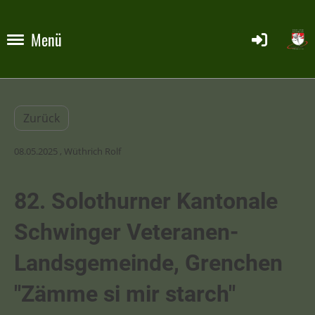
Menü
Zurück
08.05.2025
, Wüthrich Rolf
82. Solothurner Kantonale
Schwinger Veteranen-
Landsgemeinde, Grenchen
"Zämme si mir starch"