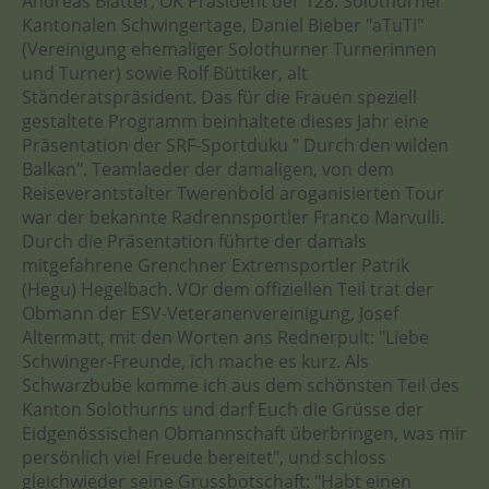
Andreas Blatter, OK Präsident der 128. Solothurner
Kantonalen Schwingertage, Daniel Bieber "aTuTi"
(Vereinigung ehemaliger Solothurner Turnerinnen
und Turner) sowie Rolf Büttiker, alt
Ständeratspräsident. Das für die Frauen speziell
gestaltete Programm beinhaltete dieses Jahr eine
Präsentation der SRF-Sportduku " Durch den wilden
Balkan". Teamlaeder der damaligen, von dem
Reiseverantstalter Twerenbold aroganisierten Tour
war der bekannte Radrennsportler Franco Marvulli.
Durch die Präsentation führte der damals
mitgefahrene Grenchner Extremsportler Patrik
(Hegu) Hegelbach. VOr dem offiziellen Teil trat der
Obmann der ESV-Veteranenvereinigung, Josef
Altermatt, mit den Worten ans Rednerpult: "Liebe
Schwinger-Freunde, ich mache es kurz. Als
Schwarzbube komme ich aus dem schönsten Teil des
Kanton Solothurns und darf Euch die Grüsse der
Eidgenössischen Obmannschaft überbringen, was mir
persönlich viel Freude bereitet", und schloss
gleichwieder seine Grussbotschaft: "Habt einen