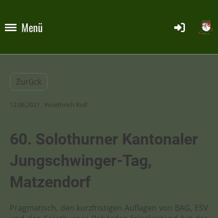
Menü
Zurück
12.06.2021
, Wuethrich Rolf
60. Solothurner Kantonaler
Jungschwinger-Tag,
Matzendorf
Pragmatisch, den kurzfristigen Auflagen von BAG, ESV