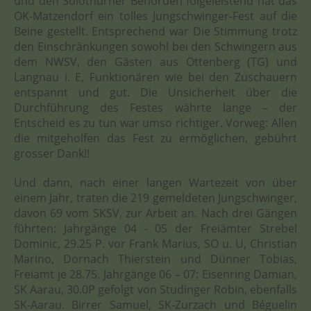
und den Solothurner Behörden folgeleistend hat das
OK-Matzendorf ein tolles Jungschwinger-Fest auf die
Beine gestellt. Entsprechend war Die Stimmung trotz
den Einschränkungen sowohl bei den Schwingern aus
dem NWSV, den Gästen aus Ottenberg (TG) und
Langnau i. E, Funktionären wie bei den Zuschauern
entspannt und gut. Die Unsicherheit über die
Durchführung des Festes währte lange – der
Entscheid es zu tun war umso richtiger. Vorweg: Allen
die mitgeholfen das Fest zu ermöglichen, gebührt
grosser Dank!!
Und dann, nach einer langen Wartezeit von über
einem Jahr, traten die 219 gemeldeten Jungschwinger,
davon 69 vom SKSV, zur Arbeit an. Nach drei Gängen
führten: Jahrgänge 04 - 05 der Freiämter Strebel
Dominic, 29.25 P. vor Frank Marius, SO u. U, Christian
Marino, Dornach Thierstein und Dünner Tobias,
Freiamt je 28.75. Jahrgänge 06 – 07: Eisenring Damian,
SK Aarau, 30.0P gefolgt von Studinger Robin, ebenfalls
SK-Aarau. Birrer Samuel, SK-Zurzach und Béguelin