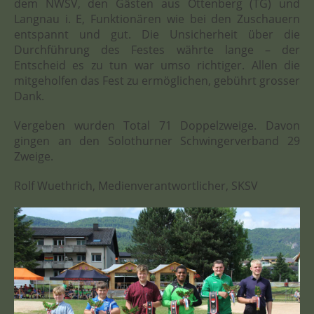
dem NWSV, den Gästen aus Ottenberg (TG) und
Langnau i. E, Funktionären wie bei den Zuschauern
entspannt und gut. Die Unsicherheit über die
Durchführung des Festes währte lange – der
Entscheid es zu tun war umso richtiger. Allen die
mitgeholfen das Fest zu ermöglichen, gebührt grosser
Dank.
Vergeben wurden Total 71 Doppelzweige. Davon
gingen an den Solothurner Schwingerverband 29
Zweige.
Rolf Wuethrich, Medienverantwortlicher, SKSV