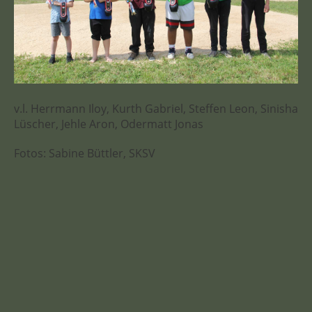
v.l. Herrmann Iloy, Kurth Gabriel, Steffen Leon, Sinisha
Lüscher, Jehle Aron, Odermatt Jonas
Fotos: Sabine Büttler, SKSV