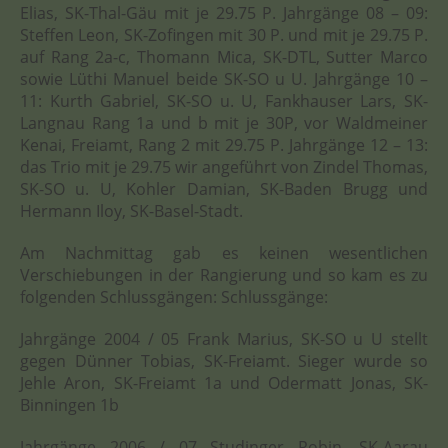
Elias, SK-Thal-Gäu mit je 29.75 P. Jahrgänge 08 – 09:
Steffen Leon, SK-Zofingen mit 30 P. und mit je 29.75 P.
auf Rang 2a-c, Thomann Mica, SK-DTL, Sutter Marco
sowie Lüthi Manuel beide SK-SO u U. Jahrgänge 10 –
11: Kurth Gabriel, SK-SO u. U, Fankhauser Lars, SK-
Langnau Rang 1a und b mit je 30P, vor Waldmeiner
Kenai, Freiamt, Rang 2 mit 29.75 P. Jahrgänge 12 – 13:
das Trio mit je 29.75 wir angeführt von Zindel Thomas,
SK-SO u. U, Kohler Damian, SK-Baden Brugg und
Hermann Iloy, SK-Basel-Stadt.
Am Nachmittag gab es keinen wesentlichen
Verschiebungen in der Rangierung und so kam es zu
folgenden Schlussgängen: Schlussgänge:
Jahrgänge 2004 / 05 Frank Marius, SK-SO u U stellt
gegen Dünner Tobias, SK-Freiamt. Sieger wurde so
Jehle Aron, SK-Freiamt 1a und Odermatt Jonas, SK-
Binningen 1b
Jahrgänge 2006 / 07 Studinger Robin, SK-Aarau