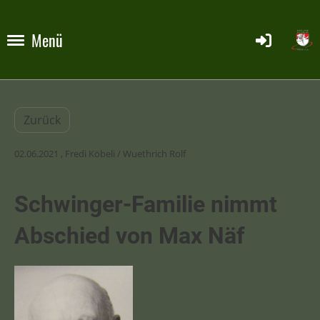
Menü
Zurück
02.06.2021
, Fredi Köbeli / Wuethrich Rolf
Schwinger-Familie nimmt
Abschied von Max Näf