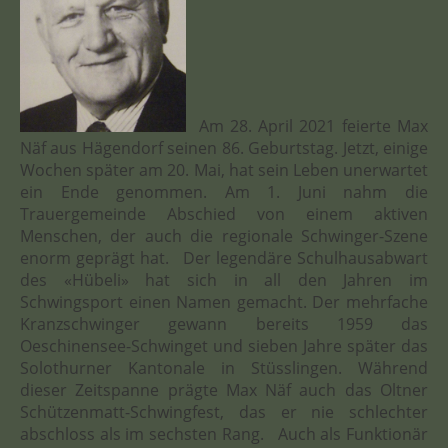
Am 28. April 2021 feierte Max
Näf aus Hägendorf seinen 86. Geburtstag. Jetzt, einige
Wochen später am 20. Mai, hat sein Leben unerwartet
ein Ende genommen. Am 1. Juni nahm die
Trauergemeinde Abschied von einem aktiven
Menschen, der auch die regionale Schwinger-Szene
enorm geprägt hat. Der legendäre Schulhausabwart
des «Hübeli» hat sich in all den Jahren im
Schwingsport einen Namen gemacht. Der mehrfache
Kranzschwinger gewann bereits 1959 das
Oeschinensee-Schwinget und sieben Jahre später das
Solothurner Kantonale in Stüsslingen. Während
dieser Zeitspanne prägte Max Näf auch das Oltner
Schützenmatt-Schwingfest, das er nie schlechter
abschloss als im sechsten Rang. Auch als Funktionär