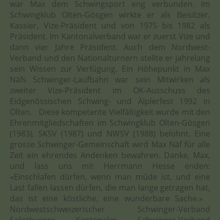
war Max dem Schwingsport eng verbunden. Im
Schwingklub Olten-Gösgen wirkte er als Beisitzer,
Kassier, Vize-Präsident und von 1975 bis 1982 als
Präsident. Im Kantonalverband war er zuerst Vize und
dann vier Jahre Präsident. Auch dem Nordwest-
Verband und den Nationalturnern stellte er jahrelang
sein Wissen zur Verfügung. Ein Höhepunkt in Max
Näfs Schwinger-Laufbahn war sein Mitwirken als
zweiter Vize-Präsident im OK-Ausschuss des
Eidgenössischen Schwing- und Älplerfest 1992 in
Olten. Diese kompetente Vielfältigkeit wurde mit den
Ehrenmitgliedschaften im Schwingklub Olten-Gösgen
(1983), SKSV (1987) und NWSV (1988) belohnt. Eine
grosse Schwinger-Gemeinschaft wird Max Näf für alle
Zeit ein ehrendes Andenken bewahren. Danke, Max,
und lass uns mit Herrmann Hesse enden:
«Einschlafen dürfen, wenn man müde ist, und eine
Last fallen lassen dürfen, die man lange getragen hat,
das ist eine köstliche, eine wunderbare Sache.»
Nordwestschweizerischer Schwinger-Verband
Solothurner Kantonaler Schwinger-Verband