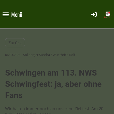
Menü
Zurück
06.03.2021
, Sollberger Sandra / Wuethrich Rolf
Schwingen am 113. NWS
Schwingfest: ja, aber ohne
Fans
Wir halten immer noch an unserem Ziel fest: Am 20.