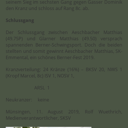
seinem Sieg im sechsten Gang gegen Gasser Dominik
den Kranz und schloss auf Rang 8c. ab.
Schlussgang
Der Schlussgang zwischen Aeschbacher Matthias
(49.75P) und Glarner Matthias (49.50) versprach
spannenden Berner-Schwingsport. Doch die beiden
stellten und somit gewinnt Aeschbacher Matthias, SK-
Emmental, ein schönes Berner-Fest 2019.
Kranzverteilung: 24 Kränze (16%) – BKSV 20, NWS 1
(Kropf Marcel, 8c) ISV 1, NOSV 1,
ARSL 1
Neukranzer: keine
Münsingen, 11. August 2019, Rolf Wuethrich,
Medienverantwortlicher, SKSV