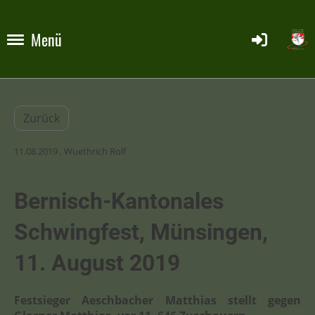
Menü
Zurück
11.08.2019
, Wuethrich Rolf
Bernisch-Kantonales
Schwingfest, Münsingen,
11. August 2019
Festsieger Aeschbacher Matthias stellt gegen