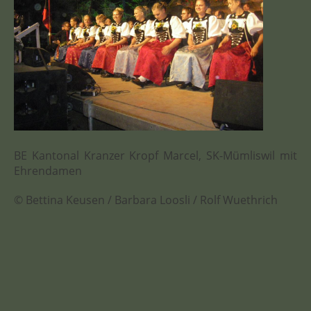
BE Kantonal Kranzer Kropf Marcel, SK-Mümliswil mit
Ehrendamen
© Bettina Keusen / Barbara Loosli / Rolf Wuethrich