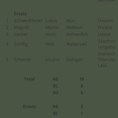
Ramiswil
Ersatz
1
Schwenkfelder
Lukas
Muri
Freiamt
2
Magold
Martin
Hellikon
Fricktal
3
Gerber
Andrj
Rothenfluh
Liestal
Solothurn
4
Schillig
Willi
Walterswil
Umgebun
Dorneck-
5
Scherrer
Johann
Zwingen
Thierstein
Lauf.
Total
AG
16
BL
8
SO
6
Ersatz
AG
2
BL
1