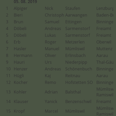
05. 08. 2019
1
Alpiger
Nick
Staufen
Lenzburg
2
Bieri
Christoph
Aarwangen
Baden-Br
3
Brun
Samuel
Ettingen
Binningen
4
Döbeli
Andreas
Sarmenstorf
Freiamt
5
Döbeli
Lukas
Sarmenstorf
Freiamt
6
Erb
Roger
Metzerlen
Oberwil
7
Hasler
Manuel
Mümliswil
Muttenz
8
Hermann
Oliver
Erlinsbach
Aarau
9
Hauri
Urs
Niederpipp
Thal-Gäu
10
Henzer
Andreas
Schönenbuch
Binningen
11
Hügli
Kaj
Reitnau
Aarau
12
Kocher
Remo
Hofstetten SO
Binningen
Mümliswil
13
Kohler
Adrian
Balsthal
Ramiswil
14
Klauser
Yanick
Benzenschwil
Freiamt
Mümliswil
15
Kropf
Marcel
Mümliswil
Ramiswil