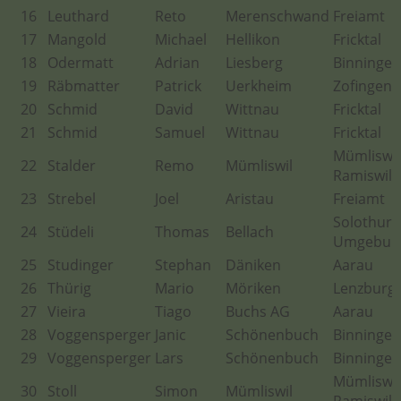
16
Leuthard
Reto
Merenschwand
Freiamt
17
Mangold
Michael
Hellikon
Fricktal
18
Odermatt
Adrian
Liesberg
Binningen
19
Räbmatter
Patrick
Uerkheim
Zofingen
20
Schmid
David
Wittnau
Fricktal
21
Schmid
Samuel
Wittnau
Fricktal
Mümliswil
22
Stalder
Remo
Mümliswil
Ramiswil
23
Strebel
Joel
Aristau
Freiamt
Solothurn
24
Stüdeli
Thomas
Bellach
Umgebun
25
Studinger
Stephan
Däniken
Aarau
26
Thürig
Mario
Möriken
Lenzburg
27
Vieira
Tiago
Buchs AG
Aarau
28
Voggensperger
Janic
Schönenbuch
Binningen
29
Voggensperger
Lars
Schönenbuch
Binningen
Mümliswil
30
Stoll
Simon
Mümliswil