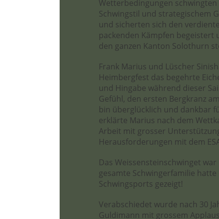
Wetterbedingungen schwingten 
Schwingstil und strategischem G
und sicherten sich den verdient
packenden Kämpfen begeistert un
den ganzen Kanton Solothurn st
Frank Marius und Lüscher Sinish
Heimbergfest das begehrte Eich
und Hingabe während dieser Saiso
Gefühl, den ersten Bergkranz a
bin überglücklich und dankbar f
erklärte Marius nach dem Wettkam
Arbeit mit grosser Unterstützun
Herausforderungen mit dem ESAF
Das Weissensteinschwinget war n
gesamte Schwingerfamilie hatt
Schwingsports gezeigt!
Verabschiedet wurde nach 30 Jah
Guldimann mit grossem Applaus, 