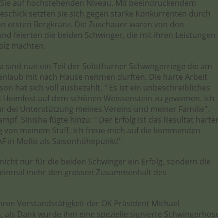
Sie auf hochstehenden Niveau. Mit beeindruckendem
eschick setzten sie sich gegen starke Konkurrenten durch
en ersten Bergkranz. Die Zuschauer waren von den
d feierten die beiden Schwinger, die mit ihren Leistungen
olz machten.
a sind nun ein Teil der Solothurner Schwingerriege die am
enlaub mit nach Hause nehmen durften. Die harte Arbeit
n hat sich voll ausbezahlt. " Es ist ein unbeschreibliches
m Heimfest auf dem schönen Weissenstein zu gewinnen. Ich
ür dei Unterstützung meines Vereins und meiner Familie",
pf. Sinisha fügte hinzu: " Der Erfolg ist das Resultat harte
g von meinem Staff. Ich freue mich auf die kommenden
 in Mollis als Saisonhöhepunkt!"
icht nur für die beiden Schwinger ein Erfolg, sondern die
e einmal mehr den grossen Zusammenhalt des
ren Vorstandstätigkeit der OK Präsident Michael
als Dank wurde ihm eine spezielle signierte Schwingerhos