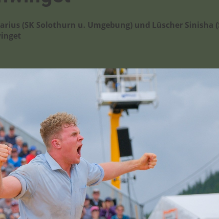
rius (SK Solothurn u. Umgebung) und Lüscher Sinisha 
inget