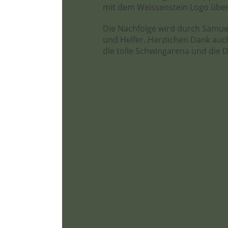
mit dem Weissenstein Logo übe
Die Nachfolge wird durch Samuel
und Helfer. Herzlichen Dank au
die tolle Schwingarena und die 