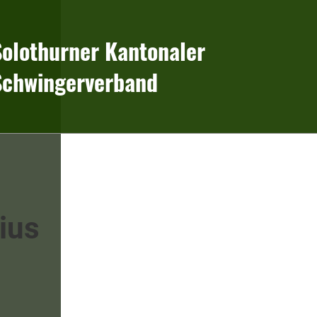
Solothurner Kantonaler
Schwingerverband
ius