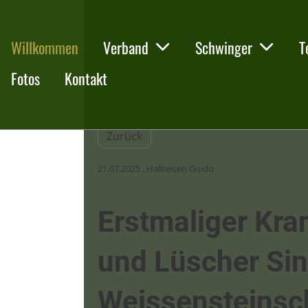
Willkommen
Verband
Schwinger
T
Fotos
Kontakt
Zurück
21.07.2025
, Halbeisen Guido
Erstmaliger Kra
und Lüscher Si
Weissensteinsc