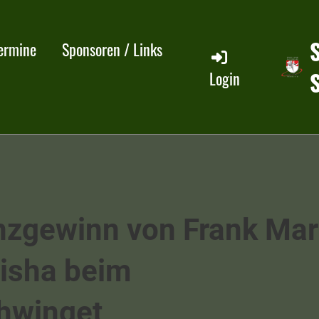
ermine
Sponsoren / Links
Login
nzgewinn von Frank Mar
nisha beim
hwinget