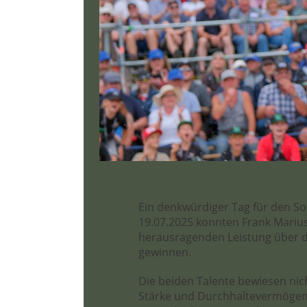
Ein denkwürdiger Tag für den S
19.07.2025 konnten Frank Marius 
herausragenden Leistung über d
gewinnen.
Die beiden Talente bewiesen nic
Stärke und Durchhaltevermögen 