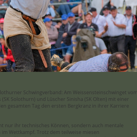
olothurner Schwingverband: Am Weissensteinschwinget vo
(SK Solothurn) und Lüscher Sinisha (SK Olten) mit einer
en gesamten Tag den ersten Bergkranz in ihrer Karriere
ht nur ihr technisches Können, sondern auch mentale
im Wettkampf. Trotz dem teilweise miesen