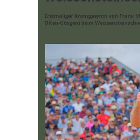
Erstmaliger Kranzgewinn von Frank Ma
Olten-Gösgen) beim Weissensteinschw